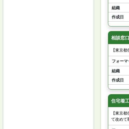
組織
作成日
相談窓口
【東京都
フォーマ
組織
作成日
住宅着工
【東京都
て改めて