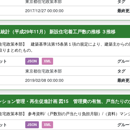
東京都住宅政策本部
タグ
2017/12/27 00:00:00
最終更
統計（平成29年11月） 新設住宅着工戸数の推移 ３推移
住宅政策本部】 建築基準法第15条第１項の規定により、建築主から
取りまとめたもの。
ット
グルー
JSON
XML
東京都住宅政策本部
タグ
2019/02/08 00:00:00
最終更
ンション管理・再生促進計画 図15 管理費の有無、戸当たりの
宅政策本部】 参考資料/（戸数別の戸当たり負担月額）/（資料）マンション
ット
グルー
JSON
XML