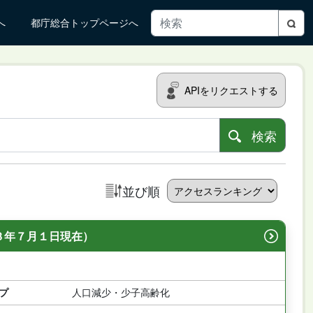
へ
都庁総合トップページへ
APIをリクエストする
検索
並び順
３年７月１日現在）
プ
人口減少・少子高齢化