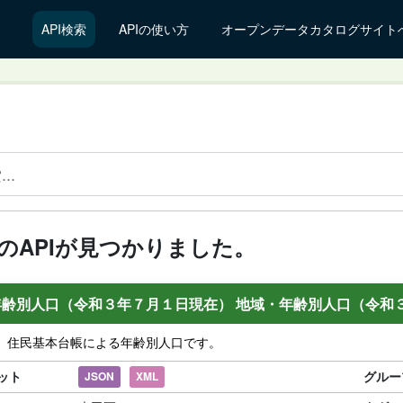
API検索
APIの使い方
オープンデータカタログサイト
件のAPIが見つかりました。
年齢別人口（令和３年７月１日現在） 地域・年齢別人口（令和
】住民基本台帳による年齢別人口です。
ット
グルー
JSON
XML