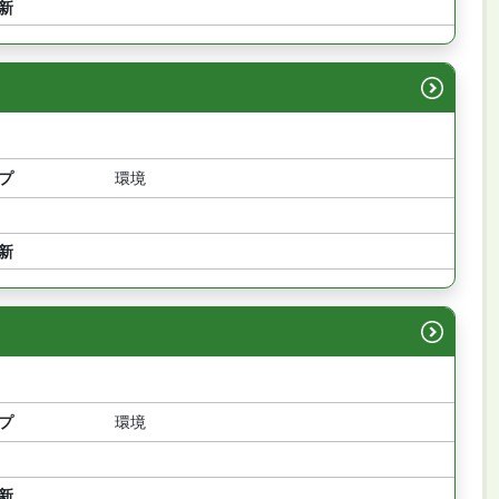
新
プ
環境
新
プ
環境
新