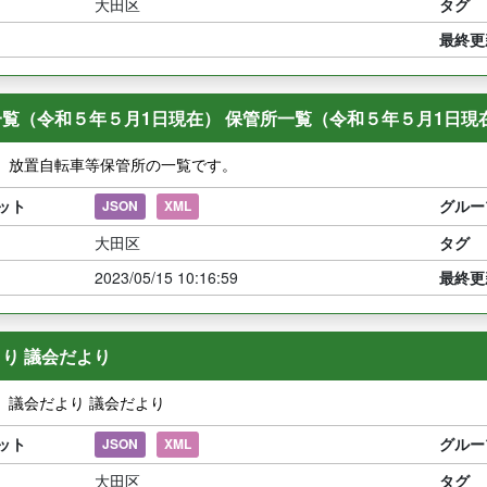
大田区
タグ
最終更
覧（令和５年５月1日現在） 保管所一覧（令和５年５月1日現
】放置自転車等保管所の一覧です。
ット
グルー
JSON
XML
大田区
タグ
2023/05/15 10:16:59
最終更
り 議会だより
】議会だより 議会だより
ット
グルー
JSON
XML
大田区
タグ