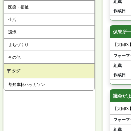
組織
医療・福祉
作成日
生活
保管所一
環境
【大田区
まちづくり
フォーマ
その他
組織
タグ
作成日
都知事杯ハッカソン
議会だよ
【大田区
フォーマ
組織