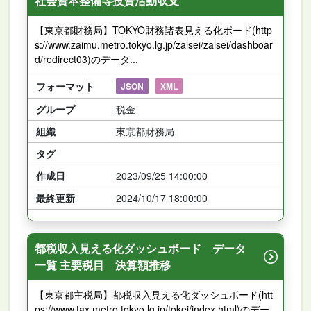
社会資本整備等投資活動収支
【東京都財務局】TOKYO財務諸表見える化ボード(http
s://www.zaimu.metro.tokyo.lg.jp/zaisei/zaisei/dashboar
d/redirect03)のデータ...
フォーマット
JSON
XML
グループ
税金
組織
東京都財務局
タグ
作成日
2023/09/25 14:00:00
最終更新
2024/10/17 18:00:00
都税収入見える化ダッシュボード データ
一覧 主要税目 決算額推移
【東京都主税局】都税収入見える化ダッシュボード(htt
ps://www.tax.metro.tokyo.lg.jp/tokei/index.html)のデー