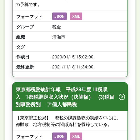
の予算です。
フォーマット
JSON
XML
グループ
税金
組織
清瀬市
タグ
作成日
2020/01/15 15:02:00
最終更新
2021/11/18 11:34:00
東京都税務統計年報 平成28年度 Ⅲ税収
入 1都税調定収入状況（決算額） (3)税目
別事務所別 ア個人都民税
【東京都主税局】 都税の賦課徴収の実績を中心に、
都財政、地方税制等の関係資料を収録している。
フォーマット
JSON
XML