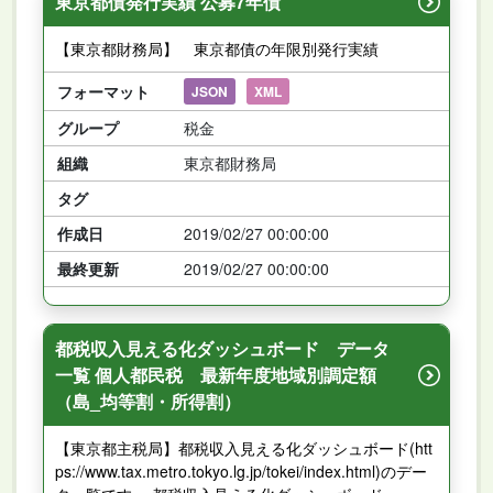
東京都債発行実績 公募7年債
【東京都財務局】 東京都債の年限別発行実績
フォーマット
JSON
XML
グループ
税金
組織
東京都財務局
タグ
作成日
2019/02/27 00:00:00
最終更新
2019/02/27 00:00:00
都税収入見える化ダッシュボード データ
一覧 個人都民税 最新年度地域別調定額
（島_均等割・所得割）
【東京都主税局】都税収入見える化ダッシュボード(htt
ps://www.tax.metro.tokyo.lg.jp/tokei/index.html)のデー