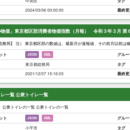
中央区
タグ
2024/03/06 00:00:00
最終更
の物価」東京都区部消費者物価指数（月報） 令和３年３月 第
総務局】 注） 東京都区部の数値は、最新月が速報値、その前月以前は
ット
グルー
JSON
XML
東京都総務局
タグ
2021/12/07 15:16:03
最終更
レ一覧 公衆トイレ一覧
】公衆トイレの一覧 公衆トイレの一覧
ット
グルー
JSON
XML
小平市
タグ