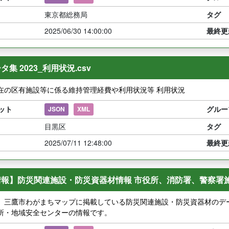
東京都総務局
タグ
2025/06/30 14:00:00
最終更
集 2023_利用状況.csv
在の区有施設等に係る維持管理経費や利用状況等 利用状況
ット
グルー
JSON
XML
目黒区
タグ
2025/07/11 12:48:00
最終更
情報】防災関連施設・防災資器材情報 市役所、消防署、警察署
】三鷹市わがまちマップに掲載している防災関連施設・防災資器材のデ
所・地域安全センターの情報です。