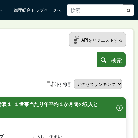
へ
都庁総合トップページへ
APIをリクエストする
検索
並び順
考表１ １世帯当たり年平均１か月間の収入と
プ
くらし・住まい