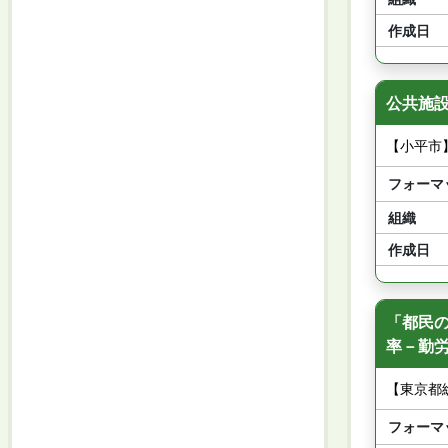
作成日
公共施設
【小平市
フォーマ
組織
作成日
「都民
率－勤
【東京都
フォーマ