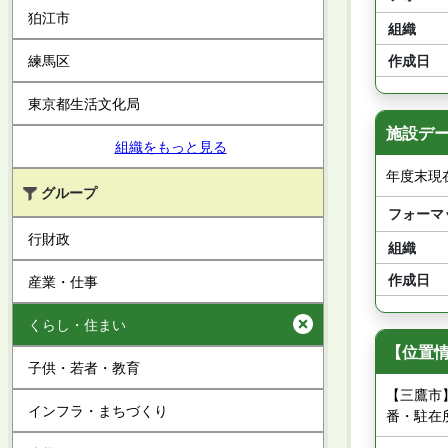
狛江市
組織
作成日
練馬区
東京都生活文化局
施設データ
組織をもっと見る
年度末現
グループ
フォーマ
行財政
組織
作成日
産業・仕事
くらし・住まい
【位置
子供・若者・教育
【三鷹市
インフラ・まちづくり
番・駐在