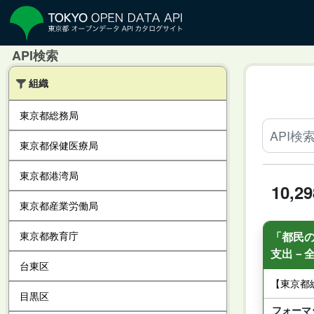
API検索
組織
東京都総務局
東京都保健医療局
東京都港湾局
10,
東京都産業労働局
「都民
東京都教育庁
支出－
台東区
【東京都
目黒区
フォーマ