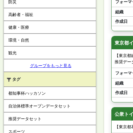
防災
フォーマ
組織
高齢者・福祉
作成日
健康・医療
環境・自然
東京都イ
観光
【東京都
推奨データ
グループをもっと見る
フォーマ
タグ
組織
作成日
都知事杯ハッカソン
自治体標準オープンデータセット
公衆トイ
推奨データセット
【東京都
スポーツ