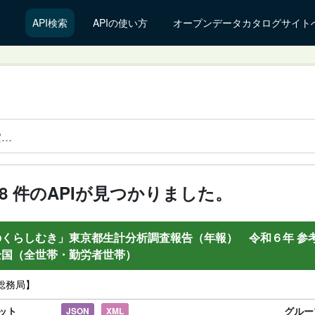
API検索
APIの使い方
オープンデータカタログサイト
298 件のAPIが見つかりました。
のくらしむき」東京都生計分析調査報告（年報） 令和６年 参
全国（全世帯・勤労者世帯）
総務局】
ット
グルー
JSON
XML