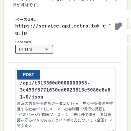
行が可能です。
ベースURL
https://service.api.metro.tokyo.l
g.jp
Schemes
POST
/api
/t313360d0000000053-
3c493f5771630ed6023818e5086e8a6
1-0
/json
東京の男女平等参画データ２０17 Ⅴ 男女平等参画を推
進する社会づくり_Ⅴ－２．社会制度・慣行の見直し
（121ページ）図表Ⅴ－２－１ 「夫は外で働き、妻は家
庭を守るべきである」という考え方について（全国） ＜
男女別＞