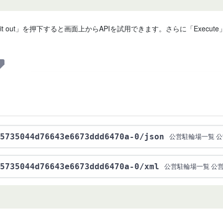
 it out」を押下すると画面上からAPIを試用できます。さらに「Exe
5735044d76643e6673ddd6470a-0
/json
公営駐輪場一覧 
5735044d76643e6673ddd6470a-0
/xml
公営駐輪場一覧 公