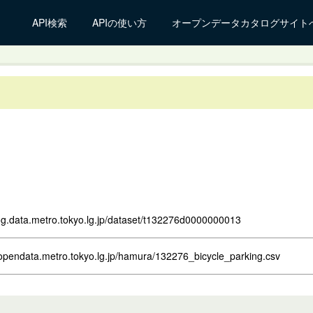
API検索
APIの使い方
オープンデータカタログサイト
log.data.metro.tokyo.lg.jp/dataset/t132276d0000000013
.opendata.metro.tokyo.lg.jp/hamura/132276_bicycle_parking.csv