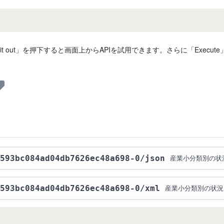
 it out」を押下すると画面上からAPIを試用できます。さらに「Exe
593bc084ad04db7626ec48a698-0
/json
産業小分類別の状
593bc084ad04db7626ec48a698-0
/xml
産業小分類別の状況