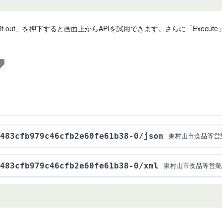
 it out」を押下すると画面上からAPIを試用できます。さらに「Exe
483cfb979c46cfb2e60fe61b38-0
/json
東村山市食品等営
483cfb979c46cfb2e60fe61b38-0
/xml
東村山市食品等営業