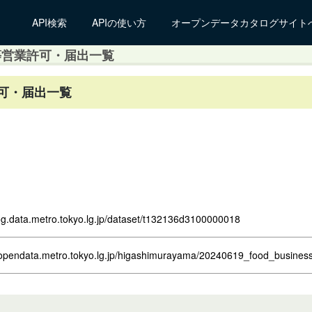
API検索
APIの使い方
オープンデータカタログサイト
等営業許可・届出一覧
可・届出一覧
log.data.metro.tokyo.lg.jp/dataset/t132136d3100000018
.opendata.metro.tokyo.lg.jp/higashimurayama/20240619_food_business