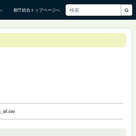
へ
都庁総合トップページへ
_all.csv