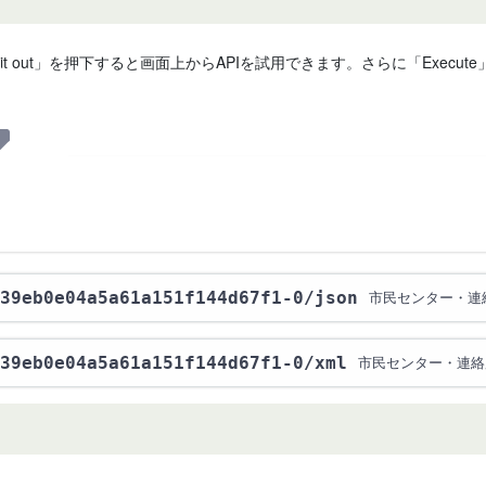
 it out」を押下すると画面上からAPIを試用できます。さらに「Exe
39eb0e04a5a61a151f144d67f1-0
/json
市民センター・連
39eb0e04a5a61a151f144d67f1-0
/xml
市民センター・連絡