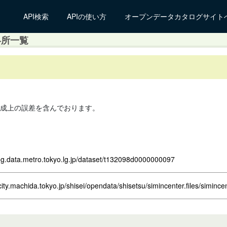
API検索
APIの使い方
オープンデータカタログサイト
絡所一覧
作成上の誤差を含んでおります。
log.data.metro.tokyo.lg.jp/dataset/t132098d0000000097
city.machida.tokyo.jp/shisei/opendata/shisetsu/simincenter.files/simince