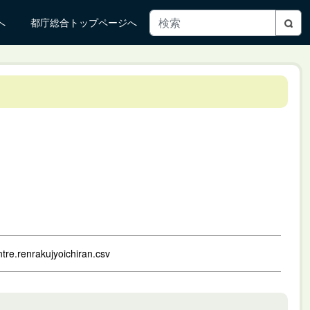
へ
都庁総合トップページへ
ntre.renrakujyoichiran.csv