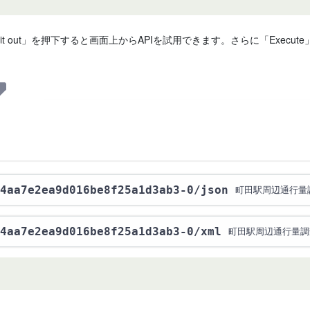
 it out」を押下すると画面上からAPIを試用できます。さらに「Exe
4aa7e2ea9d016be8f25a1d3ab3-0
/json
町田駅周辺通行量調査
4aa7e2ea9d016be8f25a1d3ab3-0
/xml
町田駅周辺通行量調査 