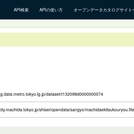
API検索
APIの使い方
オープンデータカタログサイト
log.data.metro.tokyo.lg.jp/dataset/t132098d0000000074
city.machida.tokyo.jp/shisei/opendata/sangyo/machidaekitsukouryou.fi