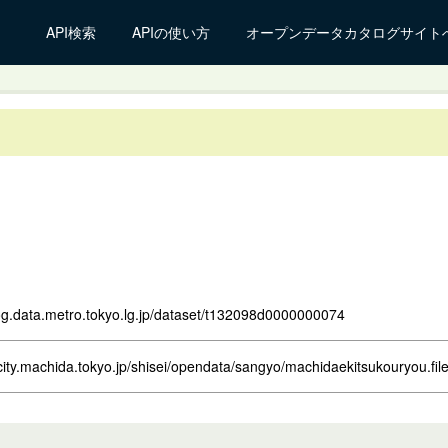
API検索
APIの使い方
オープンデータカタログサイト
log.data.metro.tokyo.lg.jp/dataset/t132098d0000000074
city.machida.tokyo.jp/shisei/opendata/sangyo/machidaekitsukouryou.fi