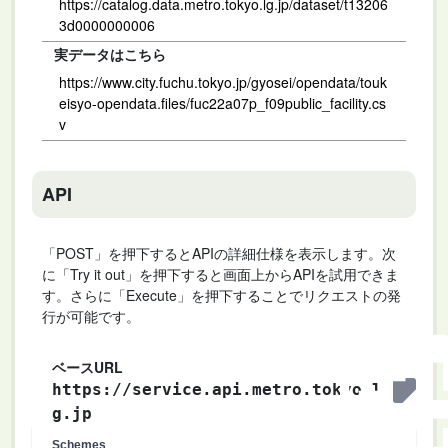
https://catalog.data.metro.tokyo.lg.jp/dataset/t13206
3d0000000006
実データはこちら
https://www.city.fuchu.tokyo.jp/gyosei/opendata/touk
eisyo-opendata.files/fuc22a07p_f09public_facility.cs
v
API
「POST」を押下するとAPIの詳細仕様を表示します。次
に「Try it out」を押下すると画面上からAPIを試用できま
す。さらに「Execute」を押下することでリクエストの発
行が可能です。
ベースURL
https://service.api.metro.tokyo.l
g.jp
Schemes