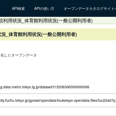
API検索
APIの使い方
オープンデータカタログサイト
設利用状況_体育館利用状況(一般公開利用者)
況_体育館利用状況(一般公開利用者)
タ化したオープンデータ
log.data.metro.tokyo.lg.jp/dataset/t132063d0000000006
city.fuchu.tokyo.jp/gyosei/opendata/toukeisyo-opendata.files/fuc22a07p_