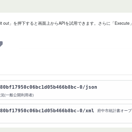
 it out」を押下すると画面上からAPIを試用できます。さらに「Exe
80bf17950c06bc1d05b466b8bc-0
/json
況(一般公開利用者)
80bf17950c06bc1d05b466b8bc-0
/xml
府中市統計書オープ