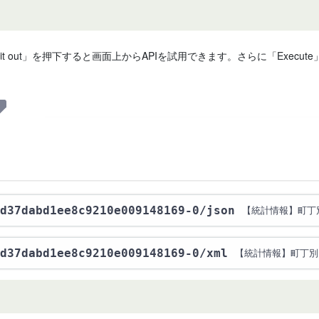
 it out」を押下すると画面上からAPIを試用できます。さらに「Exe
d37dabd1ee8c9210e009148169-0
/json
【統計情報】町丁
d37dabd1ee8c9210e009148169-0
/xml
【統計情報】町丁別