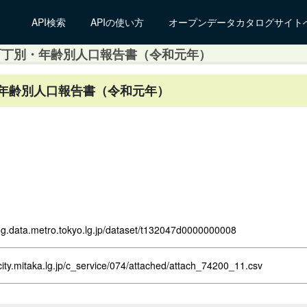
API検索
APIの使い方
オープンデータカタログサイト
町丁別・年齢別人口報告書（令和元年）
年齢別人口報告書（令和元年）
log.data.metro.tokyo.lg.jp/dataset/t132047d0000000008
city.mitaka.lg.jp/c_service/074/attached/attach_74200_11.csv