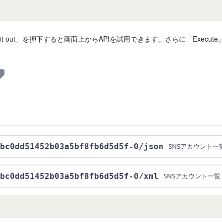
 it out」を押下すると画面上からAPIを試用できます。さらに「Exe
bc0dd51452b03a5bf8fb6d5d5f-0
/json
SNSアカウント一
bc0dd51452b03a5bf8fb6d5d5f-0
/xml
SNSアカウント一覧