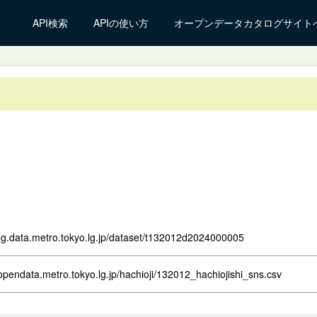
API検索
APIの使い方
オープンデータカタログサイト
log.data.metro.tokyo.lg.jp/dataset/t132012d2024000005
opendata.metro.tokyo.lg.jp/hachioji/132012_hachiojishi_sns.csv