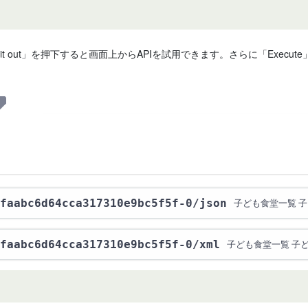
 it out」を押下すると画面上からAPIを試用できます。さらに「Exe
faabc6d64cca317310e9bc5f5f-0
/json
子ども食堂一覧 
faabc6d64cca317310e9bc5f5f-0
/xml
子ども食堂一覧 子