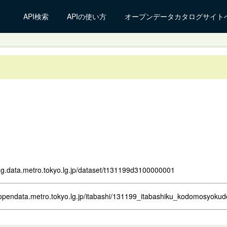
API検索
APIの使い方
オープンデータカタログサイト
log.data.metro.tokyo.lg.jp/dataset/t131199d3100000001
.opendata.metro.tokyo.lg.jp/itabashi/131199_itabashiku_kodomosyokud