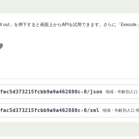
 it out」を押下すると画面上からAPIを試用できます。さらに「Exe
fac5d373215fcbb9a9a462880c-0
/json
地域・年齢別人口
fac5d373215fcbb9a9a462880c-0
/xml
地域・年齢別人口 