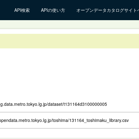
API検索
APIの使い方
オープンデータカタログサイト
log.data.metro.tokyo.lg.jp/dataset/t131164d3100000005
opendata.metro.tokyo.lg.jp/toshima/131164_toshimaku_library.csv