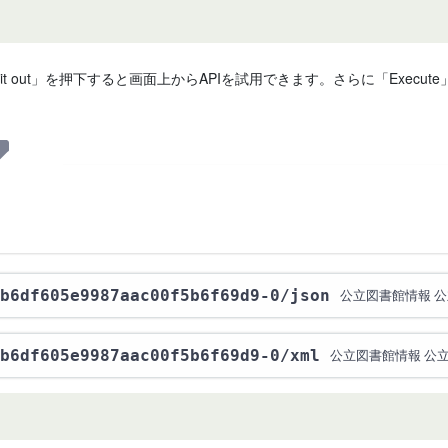
 it out」を押下すると画面上からAPIを試用できます。さらに「Exe
b6df605e9987aac00f5b6f69d9-0
/json
公立図書館情報 
b6df605e9987aac00f5b6f69d9-0
/xml
公立図書館情報 公