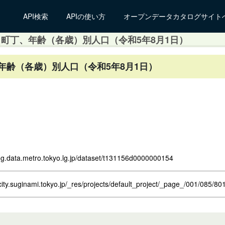
API検索
APIの使い方
オープンデータカタログサイト
 町丁、年齢（各歳）別人口（令和5年8月1日）
年齢（各歳）別人口（令和5年8月1日）
log.data.metro.tokyo.lg.jp/dataset/t131156d0000000154
city.suginami.tokyo.jp/_res/projects/default_project/_page_/001/085/8