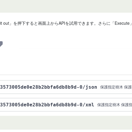
 it out」を押下すると画面上からAPIを試用できます。さらに「Exe
3573005de0e28b2bbfa6db8b9d-0
/json
保護指定樹木 保
3573005de0e28b2bbfa6db8b9d-0
/xml
保護指定樹木 保護