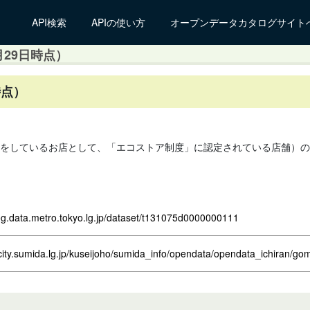
API検索
APIの使い方
オープンデータカタログサイト
月29日時点）
時点）
をしているお店として、「エコストア制度」に認定されている店舗）の
log.data.metro.tokyo.lg.jp/dataset/t131075d0000000111
city.sumida.lg.jp/kuseijoho/sumida_info/opendata/opendata_ichiran/go