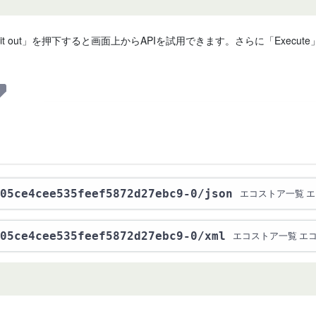
 it out」を押下すると画面上からAPIを試用できます。さらに「Exe
05ce4cee535feef5872d27ebc9-0
/json
エコストア一覧 エ
05ce4cee535feef5872d27ebc9-0
/xml
エコストア一覧 エコ