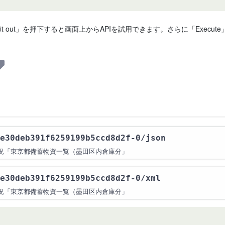
 it out」を押下すると画面上からAPIを試用できます。さらに「Exe
e30deb391f6259199b5ccd8d2f-0
/json
現況「東京都備蓄物資一覧（墨田区内倉庫分」
e30deb391f6259199b5ccd8d2f-0
/xml
現況「東京都備蓄物資一覧（墨田区内倉庫分」