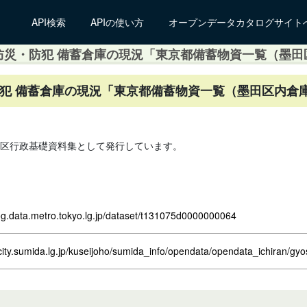
API検索
APIの使い方
オープンデータカタログサイト
 防災・防犯 備蓄倉庫の現況「東京都備蓄物資一覧（墨
防犯 備蓄倉庫の現況「東京都備蓄物資一覧（墨田区内倉
区行政基礎資料集として発行しています。
log.data.metro.tokyo.lg.jp/dataset/t131075d0000000064
city.sumida.lg.jp/kuseijoho/sumida_info/opendata/opendata_ichiran/gyos