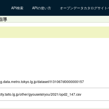
API検索
APIの使い方
オープンデータカタログサイト
指導
log.data.metro.tokyo.lg.jp/dataset/t131067d0000000157
city.taito.lg.jp/other/gyouseisiryou/2021/opd2_147.csv