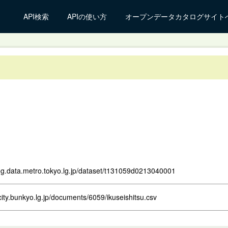
API検索
APIの使い方
オープンデータカタログサイト
log.data.metro.tokyo.lg.jp/dataset/t131059d0213040001
city.bunkyo.lg.jp/documents/6059/ikuseishitsu.csv