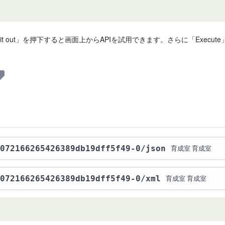
 it out」を押下すると画面上からAPIを試用できます。さらに「Exe
072166265426389db19dff5f49-0
/json
育成室 育成室
072166265426389db19dff5f49-0
/xml
育成室 育成室