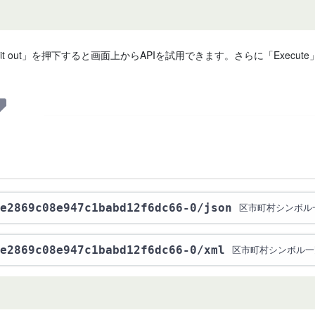
 it out」を押下すると画面上からAPIを試用できます。さらに「Exe
e2869c08e947c1babd12f6dc66-0
/json
区市町村シンボル
e2869c08e947c1babd12f6dc66-0
/xml
区市町村シンボル一