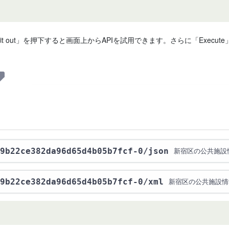
 it out」を押下すると画面上からAPIを試用できます。さらに「Exe
9b22ce382da96d65d4b05b7fcf-0
/json
新宿区の公共施設情
9b22ce382da96d65d4b05b7fcf-0
/xml
新宿区の公共施設情報