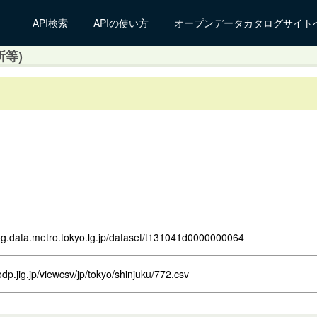
API検索
APIの使い方
オープンデータカタログサイト
等)
log.data.metro.tokyo.lg.jp/dataset/t131041d0000000064
odp.jig.jp/viewcsv/jp/tokyo/shinjuku/772.csv