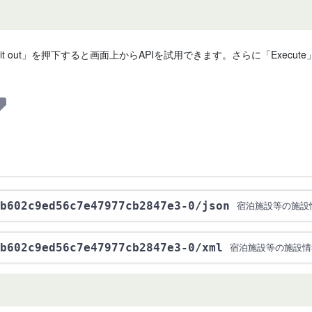
 it out」を押下すると画面上からAPIを試用できます。さらに「Exe
b602c9ed56c7e47977cb2847e3-0
/json
宿泊施設等の施設
b602c9ed56c7e47977cb2847e3-0
/xml
宿泊施設等の施設情