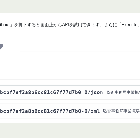
 it out」を押下すると画面上からAPIを試用できます。さらに「Exe
bcbf7ef2a8b6cc81c67f77d7b0-0
/json
監査事務局事業概
bcbf7ef2a8b6cc81c67f77d7b0-0
/xml
監査事務局事業概要