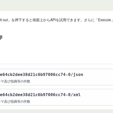
 it out」を押下すると画面上からAPIを試用できます。さらに「Exe
e64cb2dee38d21c6b97006cc74-0
/json
ーマ及び指摘等の件数
e64cb2dee38d21c6b97006cc74-0
/xml
ーマ及び指摘等の件数