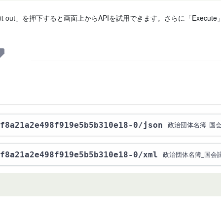
 it out」を押下すると画面上からAPIを試用できます。さらに「Exe
f8a21a2e498f919e5b5b310e18-0
/json
政治団体名簿_国会
f8a21a2e498f919e5b5b310e18-0
/xml
政治団体名簿_国会議