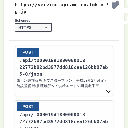
https://service.api.metro.tokyo.l
g.jp
Schemes
POST
/api
/t000019d1800000018-
22772b82bd3977dd818cea126bb07ab
5-0
/json
東京水道施設整備マスタープラン（平成28年2月改定）_
施設整備指標 避難所への供給ルートの耐震継手率
POST
/api
/t000019d1800000018-
22772b82bd3977dd818cea126bb07ab