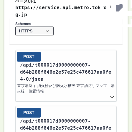
ベースURL
https://service.api.metro.tokyo.l
g.jp
Schemes
POST
/api
/t000017d0000000007-
d64b288f646e2e57e25c476617aa0fe
4-0
/json
東京消防庁 消火栓及び防火水槽等 東京消防庁マップ 消
火栓 位置情報
POST
/api
/t000017d0000000007-
d64b288f646e2e57e25c476617aa0fe