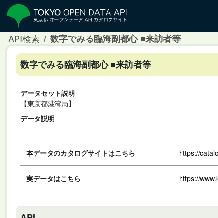
API検索
数字でみる臨海副都心 ■来訪者等
数字でみる臨海副都心 ■来訪者等
データセット説明
【東京都港湾局】
データ説明
本データのカタログサイトはこちら
https://cata
実データはこちら
https://www.
API