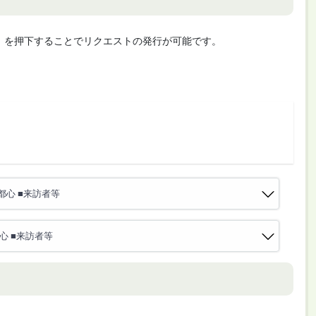
cute」を押下することでリクエストの発行が可能です。
都心 ■来訪者等
心 ■来訪者等