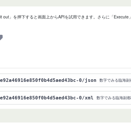
 it out」を押下すると画面上からAPIを試用できます。さらに「Exe
e92a46916e850f0b4d5aed43bc-0
/json
数字でみる臨海副
e92a46916e850f0b4d5aed43bc-0
/xml
数字でみる臨海副都