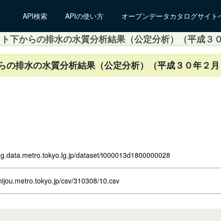
API検索
APIの使い方
オープンデータカタログサイト
ット下からの排水の水質分析結果（公定分析）（平成３
からの排水の水質分析結果（公定分析）（平成３０年２月
log.data.metro.tokyo.lg.jp/dataset/t000013d1800000028
hijou.metro.tokyo.jp/csv/310308/10.csv