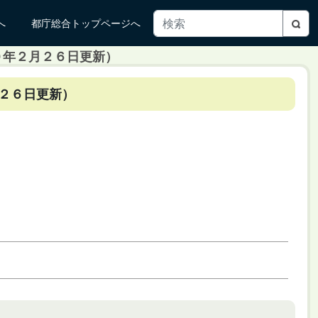
へ
都庁総合トップページへ
０年２月２６日更新）
２６日更新）