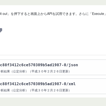
 it out」を押下すると画面上からAPIを試用できます。さらに「Exe
c88f3412c6ce570309b5ad1987-0
/json
分析結果（公定分析）（平成３０年２月２６日更新）
c88f3412c6ce570309b5ad1987-0
/xml
分析結果（公定分析）（平成３０年２月２６日更新）