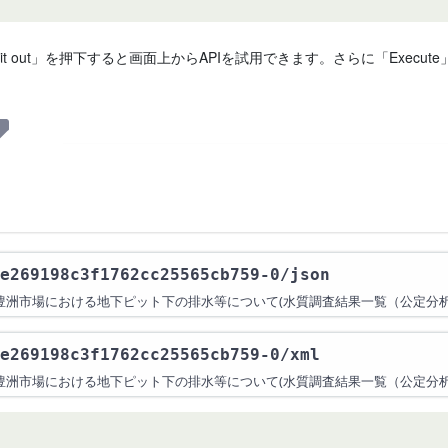
 it out」を押下すると画面上からAPIを試用できます。さらに「Exe
e269198c3f1762cc25565cb759-0
/json
豊洲市場における地下ピット下の排水等について(水質調査結果一覧（公定分析
e269198c3f1762cc25565cb759-0
/xml
豊洲市場における地下ピット下の排水等について(水質調査結果一覧（公定分析