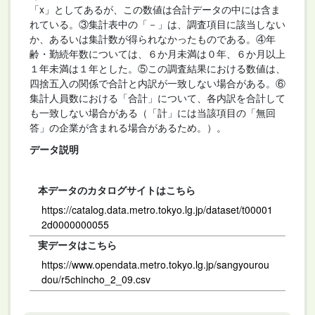
「x」としてあるが、この数値は合計データの中には含ま
れている。③集計表中の「－」は、調査項目に該当しない
か、あるいは集計数が得られなかったものである。④年
齢・勤続年数については、６か月未満は０年、６か月以上
１年未満は１年とした。⑤この調査結果における数値は、
四捨五入の関係で合計と内訳が一致しない場合がある。⑥
集計人員数における「合計」について、各内訳を合計して
も一致しない場合がある（「計」には当該項目の「無回
答」の企業が含まれる場合があるため。）。
データ説明
本データのカタログサイトはこちら
https://catalog.data.metro.tokyo.lg.jp/dataset/t00001
2d0000000055
実データはこちら
https://www.opendata.metro.tokyo.lg.jp/sangyourou
dou/r5chincho_2_09.csv