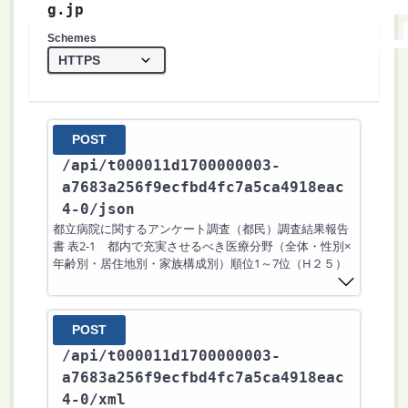
g.jp
Schemes
POST
/api
/t000011d1700000003-
a7683a256f9ecfbd4fc7a5ca4918eac
4-0
/json
都立病院に関するアンケート調査（都民）調査結果報告
書 表2-1 都内で充実させるべき医療分野（全体・性別×
年齢別・居住地別・家族構成別）順位1～7位（H２５）
POST
/api
/t000011d1700000003-
a7683a256f9ecfbd4fc7a5ca4918eac
4-0
/xml