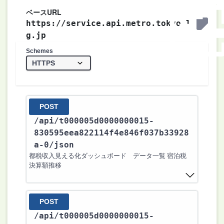
ベースURL
https://service.api.metro.tokyo.l
g.jp
Schemes
POST
/api
/t000005d0000000015-
830595eea822114f4e846f037b33928
a-0
/json
都税収入見える化ダッシュボード データ一覧 宿泊税
決算額推移
POST
/api
/t000005d0000000015-