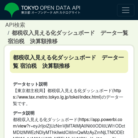
API検索
都税収入見える化ダッシュボード データ一覧
宿泊税 決算額推移
都税収入見える化ダッシュボード データ一
覧 宿泊税 決算額推移
データセット説明
【東京都主税局】都税収入見える化ダッシュボード(
http
s://www.tax.metro.tokyo.lg.jp/tokei/index.html
)のデータ一
覧です。
データ説明
都税収入見える化ダッシュボード(
https://app.powerbi.co
m/view
?r=eyJrIjoiZjUzNmVjMTAtMjA0Ni00ODI0LWI1ODct
MDI2MWEzNDIyMThkIiwidCI6ImQwMzAyZmNjLTNlODEt