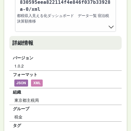
830595eea822114f4e846f037b33928
a-0
/xml
都税収入見える化ダッシュボード データ一覧 宿泊税
決算額推移
詳細情報
バージョン
1.0.2
フォーマット
JSON
XML
組織
東京都主税局
グループ
税金
タグ