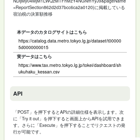
NDljMy04MjM1LWQzMTFhMzY4NGNmYyJ9&pageName
=ReportSection862d2d37bcc6ca2a0120)に掲載している
宿泊税の決算額推移
本データのカタログサイトはこちら
https://catalog.data.metro.tokyo.lg.jp/dataset/t00000
5d0000000015
実データはこちら
https://www.tax.metro.tokyo.lg.jp/tokei/dashboard/sh
ukuhaku_kessan.csv
API
「POST」を押下するとAPIの詳細仕様を表示します。次
に「Try it out」を押下すると画面上からAPIを試用できま
す。さらに「Execute」を押下することでリクエストの発
行が可能です。