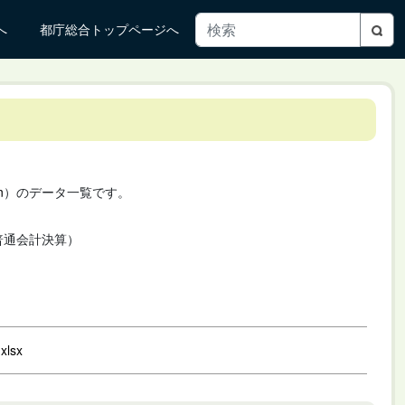
へ
都庁総合トップページへ
n
）のデータ一覧です。
普通会計決算）
xlsx