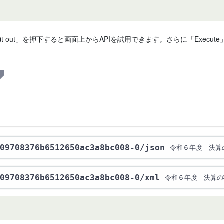
 it out」を押下すると画面上からAPIを試用できます。さらに「Exe
09708376b6512650ac3a8bc008-0
/json
令和６年度 決算の
09708376b6512650ac3a8bc008-0
/xml
令和６年度 決算の状