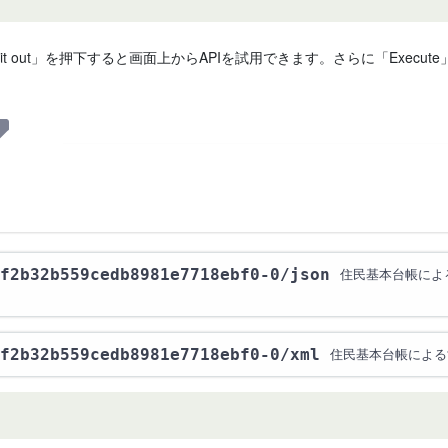
 it out」を押下すると画面上からAPIを試用できます。さらに「Exe
f2b32b559cedb8981e7718ebf0-0
/json
住民基本台帳によ
f2b32b559cedb8981e7718ebf0-0
/xml
住民基本台帳による