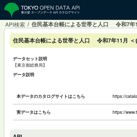
API検索
住民基本台帳による世帯と人口 令和7年1
住民基本台帳による世帯と人口 令和7年11月 
データセット説明
【東京都総務局】
データ説明
本データのカタログサイトはこちら
https://cata
実データはこちら
https://www.
API