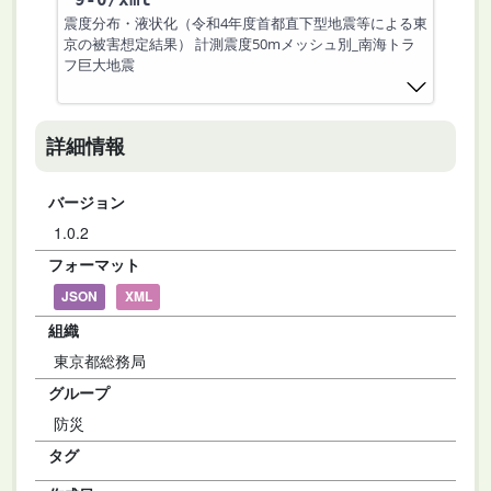
震度分布・液状化（令和4年度首都直下型地震等による東
京の被害想定結果） 計測震度50mメッシュ別_南海トラ
フ巨大地震
詳細情報
バージョン
1.0.2
フォーマット
JSON
XML
組織
東京都総務局
グループ
防災
タグ