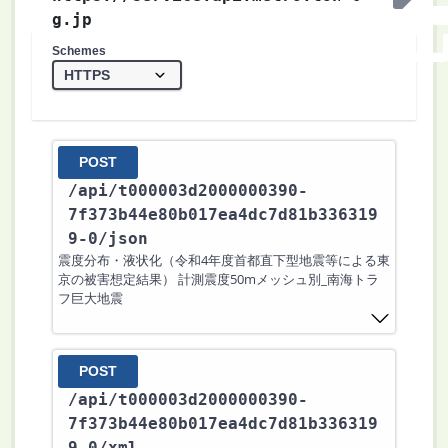
g.jp
Schemes
POST
/api
/t000003d2000000390-
7f373b44e80b017ea4dc7d81b336319
9-0
/json
震度分布・液状化（令和4年度首都直下型地震等による東
京の被害想定結果） 計測震度50mメッシュ別_南海トラ
フ巨大地震
POST
/api
/t000003d2000000390-
7f373b44e80b017ea4dc7d81b336319
9-0
/xml