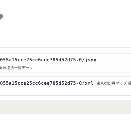
055a15cce25cc6cee785d52d75-0
/json
 避難場所一覧データ
055a15cce25cc6cee785d52d75-0
/xml
東京都防災マップ 