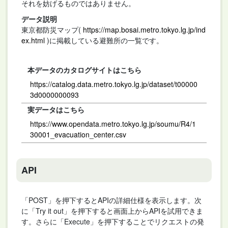
それを妨げるものではありません。
データ説明
東京都防災マップ(
https://map.bosai.metro.tokyo.lg.jp/ind
ex.html
)に掲載している避難所の一覧です。
本データのカタログサイトはこちら
https://catalog.data.metro.tokyo.lg.jp/dataset/t00000
3d0000000093
実データはこちら
https://www.opendata.metro.tokyo.lg.jp/soumu/R4/1
30001_evacuation_center.csv
API
「POST」を押下するとAPIの詳細仕様を表示します。次
に「Try it out」を押下すると画面上からAPIを試用できま
す。さらに「Execute」を押下することでリクエストの発