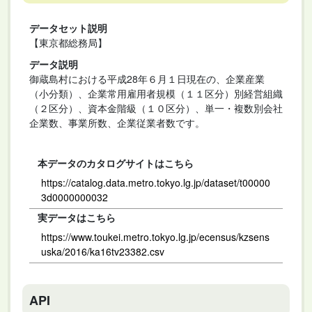
データセット説明
【東京都総務局】
データ説明
御蔵島村における平成28年６月１日現在の、企業産業
（小分類）、企業常用雇用者規模（１１区分）別経営組織
（２区分）、資本金階級（１０区分）、単一・複数別会社
企業数、事業所数、企業従業者数です。
本データのカタログサイトはこちら
https://catalog.data.metro.tokyo.lg.jp/dataset/t00000
3d0000000032
実データはこちら
https://www.toukei.metro.tokyo.lg.jp/ecensus/kzsens
uska/2016/ka16tv23382.csv
API