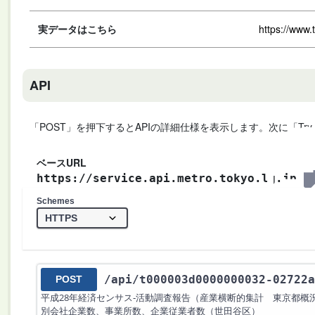
実データはこちら
https://www.
API
「POST」を押下するとAPIの詳細仕様を表示します。次に「Try
ベースURL
https://service.api.metro.tokyo.lg.jp
Schemes
/api
/t000003d0000000032-02722a
POST
平成28年経済センサス‐活動調査報告（産業横断的集計 東京都概
別会社企業数、事業所数、企業従業者数（世田谷区）