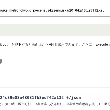
toukei.metro.tokyo.lg.jp/ecensus/kzsensuska/2016/ka16tv23112.csv
 it out」を押下すると画面上からAPIを試用できます。さらに「Exe
24c89e08a43031fb3edf42a132-0
/json
況） 第23表 区市町村、企業産業（小分類）、企業常用雇用者規模（１１