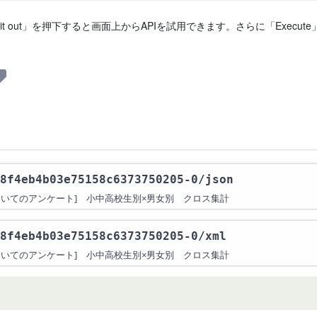
 it out」を押下すると画面上からAPIを試用できます。さらに「Exe
8f4eb4b03e75158c6373750205-0
/json
についてのアンケート] 小中高校生別×男女別 クロス集計
8f4eb4b03e75158c6373750205-0
/xml
についてのアンケート] 小中高校生別×男女別 クロス集計