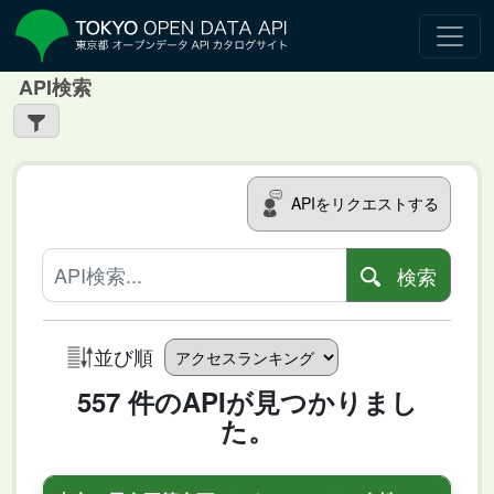
API検索
APIをリクエストする
検索
並び順
557 件のAPIが見つかりまし
た。