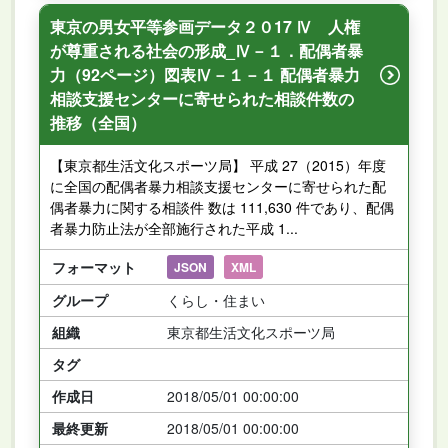
東京の男女平等参画データ２０17 Ⅳ 人権
が尊重される社会の形成_Ⅳ－１．配偶者暴
力（92ページ）図表Ⅳ－１－１ 配偶者暴力
相談支援センターに寄せられた相談件数の
推移（全国）
【東京都生活文化スポーツ局】 平成 27（2015）年度
に全国の配偶者暴力相談支援センターに寄せられた配
偶者暴力に関する相談件 数は 111,630 件であり、配偶
者暴力防止法が全部施行された平成 1...
フォーマット
JSON
XML
グループ
くらし・住まい
組織
東京都生活文化スポーツ局
タグ
作成日
2018/05/01 00:00:00
最終更新
2018/05/01 00:00:00