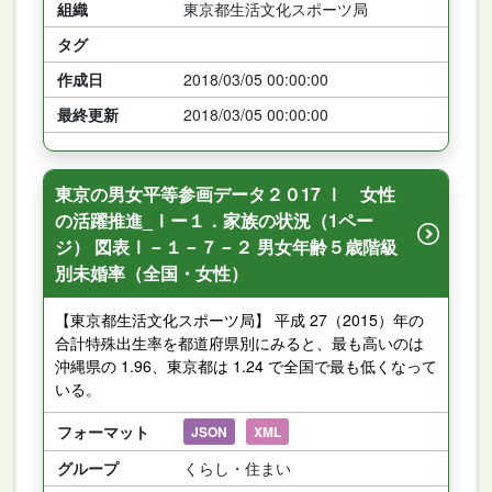
組織
東京都生活文化スポーツ局
タグ
作成日
2018/03/05 00:00:00
最終更新
2018/03/05 00:00:00
東京の男女平等参画データ２０17 Ⅰ 女性
の活躍推進_Ⅰー１．家族の状況（1ペー
ジ） 図表Ⅰ－１－７－２ 男女年齢５歳階級
別未婚率（全国・女性）
【東京都生活文化スポーツ局】 平成 27（2015）年の
合計特殊出生率を都道府県別にみると、最も高いのは
沖縄県の 1.96、東京都は 1.24 で全国で最も低くなって
いる。
フォーマット
JSON
XML
グループ
くらし・住まい