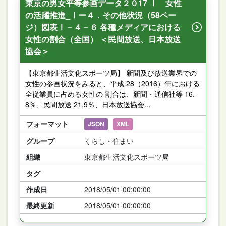
東京の男女平等参画データ２０17 Ⅰ 女性
の活躍推進_Ⅰー４．その他状況（58ペー
ジ）図表Ⅰ－４－６ 各種メディアにおける
女性の割合（全国） ＜民間放送、日本放送
協会＞
【東京都生活文化スポーツ局】 新聞及び放送業界での
女性の参画状況をみると、平成 28（2016）年における
全従業員に占める女性の 割合は、新聞・通信社等 16.
8％、民間放送 21.9％、日本放送協会...
フォーマット
JSON
XML
グループ
くらし・住まい
組織
東京都生活文化スポーツ局
タグ
作成日
2018/05/01 00:00:00
最終更新
2018/05/01 00:00:00