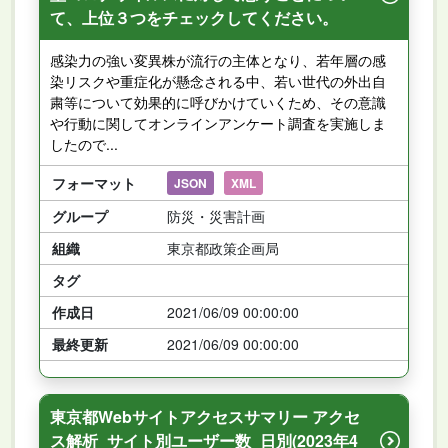
て、上位３つをチェックしてください。
感染力の強い変異株が流行の主体となり、若年層の感
染リスクや重症化が懸念される中、若い世代の外出自
粛等について効果的に呼びかけていくため、その意識
や行動に関してオンラインアンケート調査を実施しま
したので...
フォーマット
JSON
XML
グループ
防災・災害計画
組織
東京都政策企画局
タグ
作成日
2021/06/09 00:00:00
最終更新
2021/06/09 00:00:00
東京都Webサイトアクセスサマリー アクセ
ス解析_サイト別ユーザー数_日別(2023年4