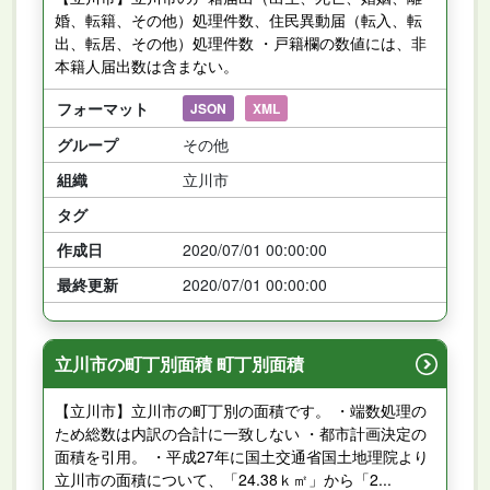
婚、転籍、その他）処理件数、住民異動届（転入、転
出、転居、その他）処理件数 ・戸籍欄の数値には、非
本籍人届出数は含まない。
フォーマット
JSON
XML
グループ
その他
組織
立川市
タグ
作成日
2020/07/01 00:00:00
最終更新
2020/07/01 00:00:00
立川市の町丁別面積 町丁別面積
【立川市】立川市の町丁別の面積です。 ・端数処理の
ため総数は内訳の合計に一致しない ・都市計画決定の
面積を引用。 ・平成27年に国土交通省国土地理院より
立川市の面積について、「24.38ｋ㎡」から「2...