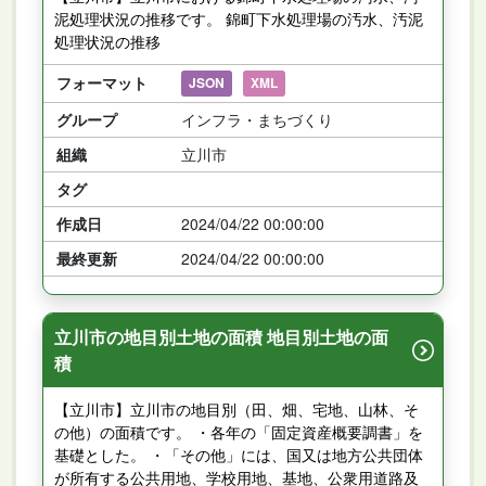
泥処理状況の推移です。 錦町下水処理場の汚水、汚泥
処理状況の推移
フォーマット
JSON
XML
グループ
インフラ・まちづくり
組織
立川市
タグ
作成日
2024/04/22 00:00:00
最終更新
2024/04/22 00:00:00
立川市の地目別土地の面積 地目別土地の面
積
【立川市】立川市の地目別（田、畑、宅地、山林、そ
の他）の面積です。 ・各年の「固定資産概要調書」を
基礎とした。 ・「その他」には、国又は地方公共団体
が所有する公共用地、学校用地、基地、公衆用道路及