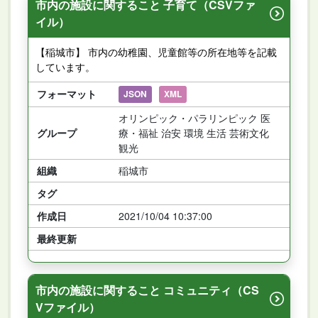
市内の施設に関すること 子育て（CSVファ
イル）
【稲城市】 市内の幼稚園、児童館等の所在地等を記載
しています。
フォーマット
JSON
XML
オリンピック・パラリンピック 医
グループ
療・福祉 治安 環境 生活 芸術文化
観光
組織
稲城市
タグ
作成日
2021/10/04 10:37:00
最終更新
市内の施設に関すること コミュニティ（CS
Vファイル）