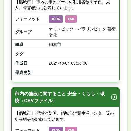
【稲城市】 市内の市民プールの利用者数を子供、大
人、障害者別に公表しています。
フォーマット
JSON
XML
オリンピック・パラリンピック 芸術
グループ
文化
組織
稲城市
タグ
作成日
2021/10/04 09:58:00
最終更新
市内の施設に関すること 安全・くらし・環
境（CSVファイル）
【稲城市】 稲城消防署、稲城市消費生活センター等の
所在地等を記載しています。
フォーマット
JSON
XML